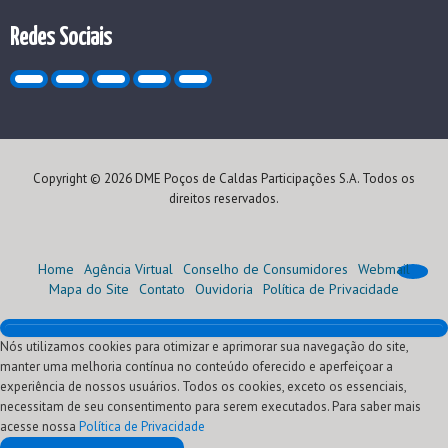
Redes Sociais
Copyright © 2026 DME Poços de Caldas Participações S.A. Todos os
direitos reservados.
Home
Agência Virtual
Conselho de Consumidores
Webmail
Mapa do Site
Contato
Ouvidoria
Política de Privacidade
Nós utilizamos cookies para otimizar e aprimorar sua navegação do site,
Home
manter uma melhoria contínua no conteúdo oferecido e aperfeiçoar a
Institucional
experiência de nossos usuários. Todos os cookies, exceto os essenciais,
Atendimento
Quem Somos
necessitam de seu consentimento para serem executados. Para saber mais
Oportunidades
Nossa História
Agência Virtual (Serviços)
acesse nossa
Comercialização
Visão, Missão e Valores
Conheça sua conta
Programa de Estágio
Segunda via
Política de Privacidade
Fornecedores
Nossos Negócios
Normas Técnicas
Programa Jovem Aprendiz
Leilões de Energia
Ressarcimento de danos elétricos