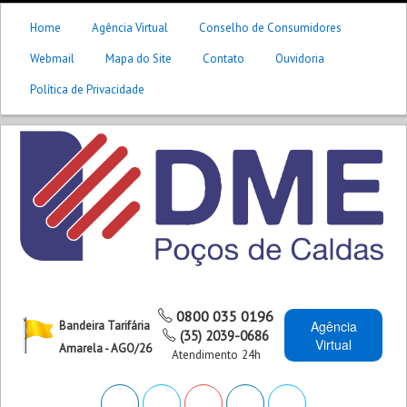
Home
Agência Virtual
Conselho de Consumidores
Webmail
Mapa do Site
Contato
Ouvidoria
Política de Privacidade
0800 035 0196
Agência
Bandeira Tarifária
(35) 2039-0686
Virtual
Amarela - AGO/26
Atendimento 24h