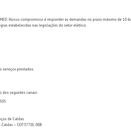
a DMED. Nosso compromisso é responder as demandas no prazo máximo de 10 dias
gras estabelecidas nas legislações do setor elétrico.
s serviços prestados.
 dos seguintes canais:
2505
oços de Caldas
e Caldas – CEP 37701-008