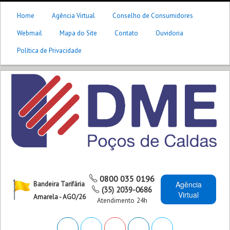
Home
Agência Virtual
Conselho de Consumidores
Webmail
Mapa do Site
Contato
Ouvidoria
Política de Privacidade
0800 035 0196
Agência
Bandeira Tarifária
(35) 2039-0686
Virtual
Amarela - AGO/26
Atendimento 24h