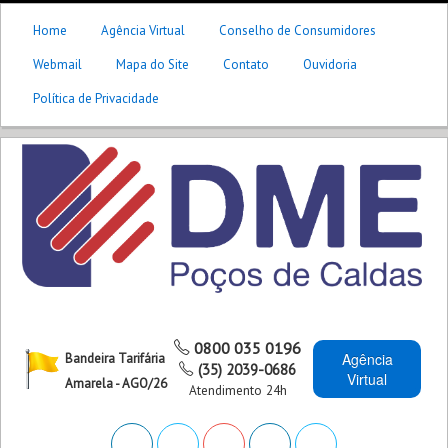
Home
Agência Virtual
Conselho de Consumidores
Webmail
Mapa do Site
Contato
Ouvidoria
Política de Privacidade
0800 035 0196
Agência
Bandeira Tarifária
(35) 2039-0686
Virtual
Amarela - AGO/26
Atendimento 24h