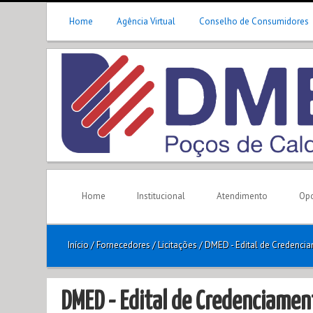
Home
Agência Virtual
Conselho de Consumidores
Home
Institucional
Atendimento
Opo
Início
/
Fornecedores
/
Licitações
/
DMED - Edital de Credencia
DMED - Edital de Credenciamen