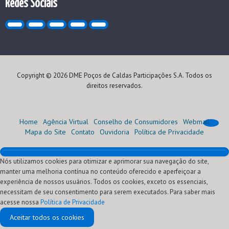
Redes Sociais
Copyright © 2026 DME Poços de Caldas Participações S.A. Todos os
direitos reservados.
Home
Agência Virtual
Conselho de Consumidores
Webmail
Mapa do Site
Contato
Ouvidoria
Política de Privacidade
Nós utilizamos cookies para otimizar e aprimorar sua navegação do site,
Home
manter uma melhoria contínua no conteúdo oferecido e aperfeiçoar a
Institucional
experiência de nossos usuários. Todos os cookies, exceto os essenciais,
Atendimento
Quem Somos
necessitam de seu consentimento para serem executados. Para saber mais
Oportunidades
Nossa História
Agência Virtual (Serviços)
acesse nossa
Comercialização
Visão, Missão e Valores
Conheça sua conta
Programa de Estágio
Segunda via
Política de Privacidade
Fornecedores
Nossos Negócios
Normas Técnicas
Programa Jovem Aprendiz
Leilões de Energia
Ressarcimento de danos elétricos
Aceitar todos os cookies
Notícias
Empreendimentos
Tarifas e Taxas
Programa de Patrocínios
Cadastro de Agentes
Regulamento Interno - RILIC
Informar Falta de Energia