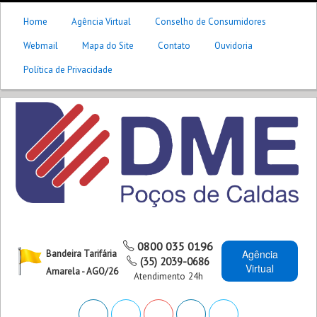
Home
Agência Virtual
Conselho de Consumidores
Webmail
Mapa do Site
Contato
Ouvidoria
Política de Privacidade
0800 035 0196
Agência
Bandeira Tarifária
(35) 2039-0686
Virtual
Amarela - AGO/26
Atendimento 24h