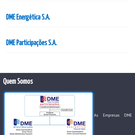
DME Energética S.A.
DME Participações S.A.
Quem Somos
As Empresas DME