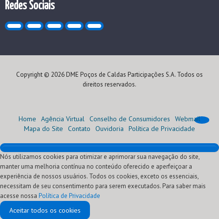
Redes Sociais
Copyright © 2026 DME Poços de Caldas Participações S.A. Todos os
direitos reservados.
Home
Agência Virtual
Conselho de Consumidores
Webmail
Mapa do Site
Contato
Ouvidoria
Política de Privacidade
Nós utilizamos cookies para otimizar e aprimorar sua navegação do site,
Home
manter uma melhoria contínua no conteúdo oferecido e aperfeiçoar a
Institucional
experiência de nossos usuários. Todos os cookies, exceto os essenciais,
Atendimento
Quem Somos
necessitam de seu consentimento para serem executados. Para saber mais
Oportunidades
Nossa História
Agência Virtual (Serviços)
acesse nossa
Comercialização
Visão, Missão e Valores
Conheça sua conta
Programa de Estágio
Segunda via
Política de Privacidade
Fornecedores
Nossos Negócios
Normas Técnicas
Programa Jovem Aprendiz
Leilões de Energia
Ressarcimento de danos elétricos
Aceitar todos os cookies
Notícias
Empreendimentos
Tarifas e Taxas
Programa de Patrocínios
Cadastro de Agentes
Regulamento Interno - RILIC
Informar Falta de Energia