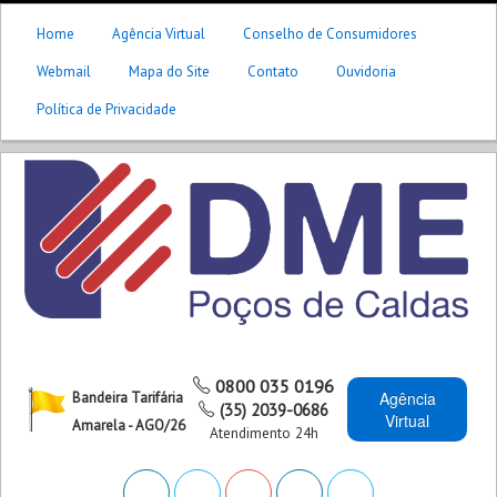
Home
Agência Virtual
Conselho de Consumidores
Webmail
Mapa do Site
Contato
Ouvidoria
Política de Privacidade
0800 035 0196
Agência
Bandeira Tarifária
(35) 2039-0686
Virtual
Amarela - AGO/26
Atendimento 24h